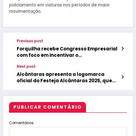
policiamento em viaturas nos períodos de maior
movimentação.
Previous post
Forquilha recebe Congresso Empresarial
com foco em incentivar o
empreendedorismo
Next post
Alcântaras apresenta a logomarca
oficial do Festeja Alcântaras 2025, que
celebra os 68 anos de emancipação
política do município
PUBLICAR COMENTÁRIO
Comentários