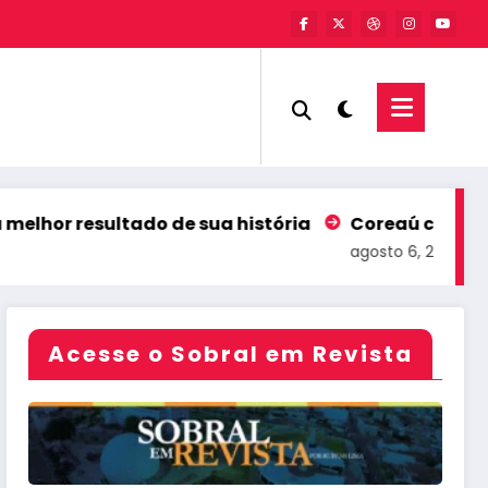
 história
Coreaú comemora liderança nacional n
agosto 6, 2026
Acesse o Sobral em Revista