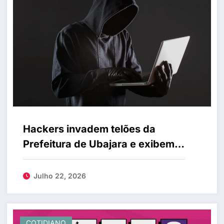
Hackers invadem telões da
Prefeitura de Ubajara e exibem
conteúdo adulto; caso é
investigado
Julho 22, 2026
COTIDIANO