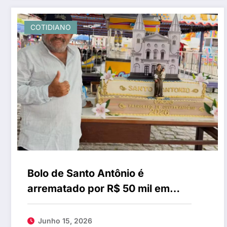
COTIDIANO
Bolo de Santo Antônio é
arrematado por R$ 50 mil em
leilão da paróquia de
Quixeramobim
Junho 15, 2026