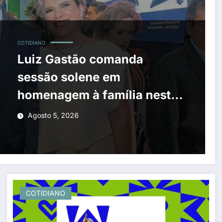
COTIDIANO
Luiz Gastão comanda
sessão solene em
homenagem à família nesta
quarta-feira
Agosto 5, 2026
COTIDIANO