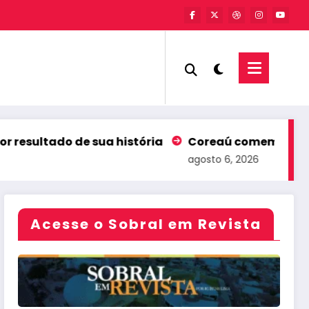
 sua história
Coreaú comemora liderança nacion
agosto 6, 2026
Acesse o Sobral em Revista